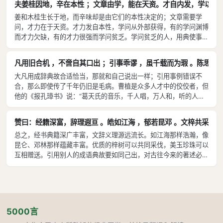
夫姜桂因地，辛在本性 ；文章由学，能在天资。才自内发，学以外成
氏，引述了《政典》的教训；盘庚告诫国人，提到了迟任说过的话：
用典的谬误，虽曹植、陆机等名家，亦在所不免，劝告人们要小心
姜和木桂生长于地，而辛味却是由它们的本性决定的；文章需要学
这些是完整地引用前人现成言辞，来说明道理。这样说明道理时引用
处理。东汉魏晋南北朝时代，骈体文学发展昌盛，这时期的文人，
问，才力在于天资。才力发自本性，学问从外部获得，有的学问渊博
前人的成辞，证明用意时举出过去的事例，便是圣贤的宏大用意，经
也日益重视用典。至南朝颜延之、任昉等人的文章，用典更是连篇
而才力欠缺，有的才力很强而学问贫乏。学问贫乏的人，用典使事证
典的通用法则了。《大畜》卦的《象辞》说：“君子要多记前人的言
累牍。文人们往往用一两个关键词语来代表一个前言或往事，使文
明文义显得困难；才力欠缺的人，驱遣文辞表情达意显得费力：这是
论事迹。”这也包括作文的道理了。看屈原、宋玉的创作，据说是依
辞简约，便于对偶文章的应用。这时期还出现不少类书，分类纂辑
内在才力和外在学问的区别。因此构思创作，心意谋求用文笔表达
照《诗经》作者的写法来写的，虽然引用古代事实，但不采用原有的
凡用旧合机 ，不啻自其口出 ；引事乖谬 ，虽千载而为瑕 。陈思
前言往事，便于作者的翻检采用。这时期作文重视用典的风气，几
时，才力是主要的，学问起辅助作用，两者兼备并相互配合，文采必
辞句。只有贾谊的《鵩鸟赋》，开始采用《鹖冠子》中的说法，司马
乎与骈体文学的发展同步。用典和骈偶、声律、辞藻同样成为骈体
大凡用成辞典故合适恰当，那就和自己说出一样；引用事例错误不
能出众称雄；两者有所欠缺，即使有华美之处也难以成功。以扬雄的
相如的《上林赋》，摘取了李斯《谏逐客书》中的用语，这只是极偶
合，那么即使传了千年仍旧是毛病。曹植是众多人才中的佼佼者，但
才力，他还上书自称没有学问，等到阅读过皇家的藏书，才显示出丰
文学的重要修辞手段和艺术技巧。直至唐宋时代古文运动开展，骈
然的相合。到扬雄作《百官箴》，便有很多采自《诗经》、《尚书》
他的《报孔璋书》说：“葛天氏的音乐，千人唱，万人和，听的人因
富的文采。外在的学问和内在的才力相辅相成，这在古今都是一样
的文字，刘歆作《遂初赋》，历述了史书中的不少记载，就渐渐地综
文趋衰，作文用典之风亦有所减弱。用典过多，易使文辞冗杂晦
此而轻视《韶》、《夏》这样的音乐了。”这里引用事例实在错误。
的。所以曹操说张子的文章拙劣，因为他学问肤浅，读书不多，专门
合引用各种古书了。到了崔骃、班固、张衡、蔡邕，便采集摘取经书
昧，缺少明朗刚健的风骨；其在诗歌，则易形成“繁采寡情”（《情
按葛天氏的歌，唱与和不过三人而已。司马相如《上林赋》说：“奏
从崔、杜的小文章中拾取材料，写出的内容不能一一追究，追究起来
史书，使...
采》）之弊。本篇指摘用典谬误之例，没有批评用典过多之弊，表
赞曰：经籍深富，辞理遐亘 。皓如江海 ，郁若昆邓 。文梓共采 ，琼
起陶唐氏的舞乐，听着葛天氏的歌曲，千人齐唱，万人相和。”唱与
便不知出处，这是见闻不广的毛病。经典内容深厚，书籍数量众多，
明作者在这方面有所偏爱。刘勰读书极广，学问渊深，行文喜征引
总之，经书典籍深广丰富，文辞义理源远流长。如江海那样浩瀚，像
和有千人万人，是司马相如推想的，然而将葛天氏之乐说得夸大不
确实是各种言论荟萃的地方，才思驰骋的领域。扬雄、班固以下的作
前言往事，故不免此失。
昆仑、邓林那样蕴藏丰富。优质的梓树可以共同采伐，美玉珍珠可以
实，由三人推演成万人，是相信了《上林赋》中的话而随意乱写，才
者，无不从中获取有用的材料，尽力耕种以求收获，任意捕猎以便获
互相赠送。引用别人的成语典故要如同己出，对古往今来的著述必须
导致了这一错误。陆机的《园葵》诗说：“生物庇护自己的脚出于同
取，只要能持刀割肉，必定割下肥美的部分；因此要丰富自己的才
无所不知。
一智慧，而生存的道理却各不相同。”葵能保卫自己的根，这话出自
力，一定要博览群书，一张狐腋皮不能缝制成裘衣取暖，吃鸡脚掌必
孔子讥讽鲍庄子之事；葛藤庇护它的根，这种说法出自乐豫；如果把
定要数十只才吃...
葛比作葵，那么引用事例就错了；如果说“庇”字胜过“卫”字，那么改
变事实又失去了真实；这又是用典不够精确的毛病。凭着曹植的高明
老练，陆机的深沉细密，仍然免不了要出差错，曹洪把高唐绵驹、河
5000言
西王豹搞混了，又何足以嘲笑呢！山中林木为好的工匠所度量，经典