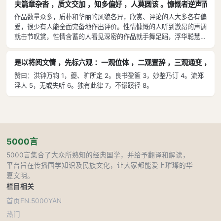
夫篇章杂沓 ，质文交加 ，知多偏好 ，人莫圆该 。慷慨者逆声而击
可是等见到他们后，韩非被囚禁、司马相如也未被重用。不是可以很
至《书记》二十篇的“敷理以举统”部分有具体论述，《体性》至
作品数量众多，质朴和华丽的风貌各异，欣赏、评论的人大多各有偏
明显地看出对同时代人的轻贱吗？至于班固和傅毅，文章成就差不
《定势》四篇亦有论述。置辞，指如何运用辞采，《丽辞》、《比
爱，很少有人能全面完备地作出评价。性情慷慨的人听到激昂的声调
多，但班固讥笑傅毅说：“写起文章来收不住。”曹植评论文才，也极
兴》、《夸饰》、《练字》等篇有较详细的研讨。通变，指对古代
就击节叹赏，性情含蓄的人看见深密的作品就手舞足蹈，浮华聪慧的
力贬低陈琳，而丁廙请他修饰改定文章，他就赞叹地称作文坛佳话，
作品的因革情况，《通变》篇有详论。奇正，指文章风貌的奇与
人看到绮丽的文章会怦然心动，爱好新奇的人听到奇异的言辞会鼓舞
刘修喜好批评别人的文章，他就把刘修比作古代乱说话的田巴，曹植
正，《辨骚》、《定势》篇有较多论述。事义，指运用成语典故的
振奋。合于自己爱好的便称赏讽诵，不合欣赏口味的就摒弃不取，各
偏颇的意向也是很明显的。所以魏文帝曹丕说“文人相轻”，并不是没
是以将阅文情 ，先标六观 ：一观位体 ，二观置辞 ，三观通变 ，
状况，《事类》篇有详述。宫商，指声韵是否和谐协调，《声律》
人都持一种片面的见解，去衡量变化万端的文章。这真是“向东而
有根据的话。至于像楼护只是口才好，却荒谬地要评论文章，说什么
篇有详述。以上六项，概括了文章艺术形式的重要方面。其中体
赞曰：洪钟万钧 1，夔、旷所定 2。良书盈箧 3，妙鉴乃订 4。流郑
望，见不到西面的墙”了。大凡弹奏过上千个曲子然后才能通晓音
“司马迁著书，曾向东方朔请教”，桓谭等人因而对之加以讥笑。楼护
淫人 5，无或失听 6。独有此律 7，不谬蹊径 8。
乐，观察过上千把宝剑然后才能识别兵器；所以全面观察和认识的方
制、辞采是两大主要方面，其他四项可归属前两项，通变、奇正兼
其实不过是个轻贱的人，随便乱说也会被人讥笑，何况是文人，怎么
法，务必先要广泛阅读。看过高大的山岳，才知道土冈的矮小；汲取
能妄加议论呢？所以观照鉴别得深透明晰，却又推崇古人而轻视今人
及体制、辞采，事义、宫商可归入辞采（广义的）。《文心雕龙》
过沧海之水，更加明白田间小沟的浅窄。评价高低不存任何私心，憎
的，秦始皇和汉武帝便是；自己文才确实鸿大深美，却抬高自己贬低
全书对以上六项都很注意论述，用以指导人们进行写作。在进行鉴
爱态度不带一点偏见，然后才能像天平那样公平说理，像镜子那样明
他...
赏、批评时，也应首先注意这些方面的表现，用以判断作品艺术性
察文辞。
的优劣，并进而考察所表现的情志。段中接着说，“缀文者情动而辞
发，观文者披文以入情”，两句概括了作者、读者和作品的关系。
5000言
“辞发”的“辞”，“披文”的“文”，均指作品的艺术形式，也即是以上六
5000言集合了大众所熟知的经典国学，并给予翻译和解读，
观的对象。作者通过位体、置辞等表现其才华，读者则通过它们考
平台旨在传播国学知识及民族文化，让大家都能爱上璀璨的华
察作品艺术的优劣并进而理解其思想内容。后面指出，只要人们能
夏文明。
够博览作品，全面观照，具有深刻的鉴识力，就能做到心地澄明，
栏目
相关
不管作品如何深奥、特异，均能认识清楚，作出公正合理的评价，
首页
EN.5000YAN
成为文学领域中的知音。
热门