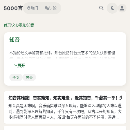
言
5000
热门
讨论
/
/
首页
文心雕龙
知音
知音
本篇论述文学鉴赏和批评。知音原指对音乐艺术的深入认识和理
解，后来借用于其他方面，本篇则用以指对文章的深入认识和理
展开
解。全篇可分为三段。第一段说明要做到知音是困难的。段中列举
汉魏事例，指出由于人们存在着贵古贱今、崇己抑人、信伪迷真等
全文
简介
缺点，因而对文章不能进行正确的评价。之后又说明在形器方面，
人们对麟凤与麏雉，珠玉与砾石，也产生过误谬，何况情况复杂的
文章，其优劣就更难区分了。第二段先是说明，文章作品众多，风
貌各异，人们由于性格、兴趣不同，往往喜爱某一类作品而摒弃其
知音其难哉！音实难知，知实难逢 ，逢其知音，千载其一乎！夫古来知
他，形成偏好。接着指出，避免偏好，必须圆照，即进行全面的观
知音真是困难啊。音乐确实难以深入理解，能够深入理解的人难以遇
察和认识。为此必须博观大量作品，了解它们复杂多变的种种形
到，遇到能深入理解的知音，千年只有一次吧。从古以来的知音，大
态，排除个人偏见，才能取得公正合理的评价。以上着重从态度立
多轻视同时代人而思慕古人，所谓“每天在面前的不予任用，遥远的
听见名声就产生思慕之心”。从前韩非的内外《储说》开始传播，司
论。第三段着重谈鉴赏、批评的方法。先是指出，要理解作品，先
马相如的《子虚赋》刚写成时，秦始皇、汉武帝感叹不与他们同时；
要从位体等六个方面观察。位体，指构置通篇体制，这在《明诗》