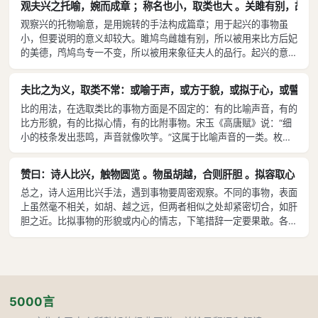
观夫兴之托喻，婉而成章 ；称名也小，取类也大 。关雎有别，故后妃
附事理，比的手法因此产生。比是因积蓄忧愤而提出指责，兴是用委
种方法，本来可用于讽刺，也可用于颂美。本篇第一段强调“蓄愤斥
观察兴的托物喻意，是用婉转的手法构成篇章；用于起兴的事物虽
婉比喻以寄托讽意，情况不同，用法不一，所以诗人表达情志有比和
言”、“环譬托讽”，即是偏于强调讽刺。再则，刘勰深受儒家“温柔敦
小，但要说明的意义却较大。雎鸠鸟雌雄有别，所以被用来比方后妃
兴两种方法。
厚”诗教的影响，对兴法微婉地进行讽谕更为欣赏。本此，他对后代
的美德，鸤鸠鸟专一不变，所以被用来象征夫人的品行。起兴的意义
诗赋缺乏讽刺内容、大量运用比体深致不满。但另一方面，他对后
只取它的专一不变，也就不因它是平常的鸟而舍弃不用；表现的德性
代诗赋由于大量用比、文采富美、描写细致生动，增强了艺术性，
看重它的雌雄有别，也就不因它是凶猛的鸟而嫌弃不写。用意明确而
夫比之为义，取类不常：或喻于声，或方于貌，或拟于心，或譬于事。宋
也有所肯定。刘勰的这种既重讽谕内容、又重艺术性的观点，在
话未说明，所以注释了才能理解。再说什么是比呢？比是通过描写事
《明诗》篇也有所表现，读者可以参看。
比的用法，在选取类比的事物方面是不固定的：有的比喻声音，有的
物来比附所要表述的意思，用显明的语言来切合所要表述的事理。所
比方形貌，有的比拟心情，有的比附事物。宋玉《高唐赋》说：“细
以金锡被用来比喻贤明的品德，珪璋被用来比方杰出的人士，螟蛉被
小的枝条发出悲鸣，声音就像吹竽。”这属于比喻声音的一类。枚乘
用来类比教导后辈，蜩螗被用来描写饮酒喧闹。以未洗涤的衣服比拟
《梁王菟园赋》说：“众鸟纷纷快飞，如白云中夹杂的点点尘埃。”这
心中忧郁，以不是可卷的席子比方心志坚定，所有这些与事理切合的
属于比方形貌的一类。贾谊的《鵩鸟赋》说：“祸与福，和线绞合成
物象，都是比的手法。至于像“麻衣洁白如雪”，“两边的马跑起来如
赞曰：诗人比兴，触物圆览 。物虽胡越，合则肝胆 。拟容取心 ，断
绳索有什么两样？”这是用物来比道理。王褒《洞箫赋》说：“箫声优
跳舞般合拍”：诸如此类的描写，也都属于比。战国时楚顷襄王听信
总之，诗人运用比兴手法，遇到事物要周密观察。不同的事物，表面
柔温和，就如慈父在抚育儿女。”这是把声音比作心情。马融《长笛
谗言，而三闾大夫屈原忠贞刚烈，他继承《诗经》的传统创作《离
上虽然毫不相关，如胡、越之远，但两者相似之处却紧密切合，如肝
赋》说：“笛声繁富连绵，就像范雎、蔡泽的说辞。”这是把音响比作
骚》，所用讽刺兼取比兴。汉朝创作虽然繁盛，但辞赋作者大多取媚
胆之近。比拟事物的形貌或内心的情志，下笔措辞一定要果敢。各种
辩说。张衡《南都赋》说：“跳起郑国的舞蹈，好比蚕茧的抽丝。”这
主上，讽刺的传统丧失了，所以兴的手法也就消失了。这时候赋和颂
比兴聚集在歌咏中，就如河流中波澜起伏。
是把舞态比作事物。诸如此类的比喻，辞赋里争先使用；比的手法越
率先得到发展，因此比的手法风起云涌，纷繁杂乱，违背了旧有的法
用越多，兴的手法便被逐渐淡忘，熟悉了小的，却抛弃了大的，所以
则。
创作就不及周代作者了。至于扬雄、班固这批作家，曹植、刘桢以下
的作者，刻画山川，描摹云物，无不运用比的手法，以铺陈文采。令
人有耳闻目见的惊奇，全靠这种手法来获取效果。另外，潘岳《萤火
5000言
赋》说：“萤火如流动的金子在沙中闪光。”张翰《杂诗》说：“青青