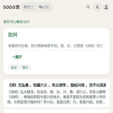
言
5000
热门
讨论
/
/
首页
文心雕龙
比兴
比兴
本篇研讨比喻、起兴两种修辞手段。赋、比、兴原是《诗经》的三
种写作手法，后来作品，也是诗歌、辞赋等韵文运用比兴为多，故
展开
本篇结合诗歌、辞赋来论述比兴。 全篇可分为三段一。第段说明
比、兴的特点和区别，指出比写得明显，兴则隐约，在进行讽刺时
全文
简介
也是如此。第二段结合先秦两汉作品论比兴。先是说《诗经》的兴
和比，各举例说明；接着说屈原作品“讽兼比兴”；最后批评汉代赋
家大量运用比喻，“讽刺道丧，故兴义销亡。”刘勰认为起兴法“称名
小而取类大”，含义更为深远，所以对汉代辞赋“兴义销亡”的现象表
《诗》文弘奥 ，包韫六义 ，毛公述传 ，独标兴体 ，岂不以风通
示不满。第三段联系宋玉和汉魏西晋的作家作品论比喻。说明比类
《诗经》弘大精深，包含风、赋、比、兴、雅、颂六义，但毛公解释
颇多，有喻于声、方于貌、拟于心、譬于事等等区别。指出诗赋多
《诗经》，唯独标明其中是兴的地方，难道不是因为风和赋等人所共
用比喻，描写事物具体细致，富有文采，对读者起到“惊视回听的效
晓，比明显而兴隐约吗？所以比，就是比附；兴，就是兴起。比附事
理，就是以切合所写事理的类似事物为比喻来说明；兴起情感，就是
果”；但它们只是追求比类的丰富生动，缺乏讽刺，是“习小而弃
因微小之物触发情思，托以取义。兴起情感，兴的手法因此成立；比
大”。刘勰论诗赋，注重讽刺内容，以使文学有利于政教。比、兴两